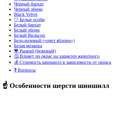
Черный бархат
Черный эбони
Black Velvet
🤍 Белые особи
Белый бархат
Белый эбони
Белый Вильсон
Бело-розовый («цвет яблони»)
Белая мозаика
🧡 Рыжий (бежевый)
🤔 Влияет ли окрас на характер животного
💰 Стоимость шиншилл в зависимости от окраса
❓ Вопросы
☝️ Особенности шерсти шиншилл