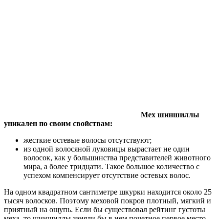
Мех шиншиллы
уникален по своим свойствам:
жесткие остевые волосы отсутствуют;
из одной волосяной луковицы вырастает не один
волосок, как у большинства представителей животного
мира, а более тридцати. Такое большое количество с
успехом компенсирует отсутствие остевых волос.
На одном квадратном сантиметре шкурки находится около 25
тысяч волосков. Поэтому меховой покров плотный, мягкий и
приятный на ощупь. Если бы существовал рейтинг густоты
меха, то шиншиллы заняли бы в нем почетное первое место.