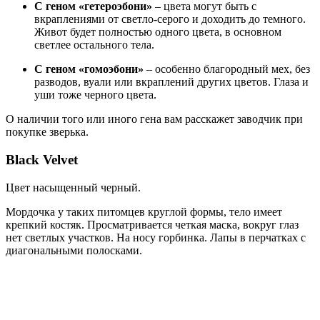
С геном «гетероэбони»
– цвета могут быть с
вкраплениями от светло-серого и доходить до темного.
Живот будет полностью одного цвета, в основном
светлее остального тела.
С геном «гомоэбони»
– особенно благородный мех, без
разводов, вуали или вкраплений других цветов. Глаза и
уши тоже черного цвета.
О наличии того или иного гена вам расскажет заводчик при
покупке зверька.
Black Velvet
Цвет насыщенный черный.
Мордочка у таких питомцев круглой формы, тело имеет
крепкий костяк. Просматривается четкая маска, вокруг глаз
нет светлых участков. На носу горбинка. Лапы в перчатках с
диагональными полосками.