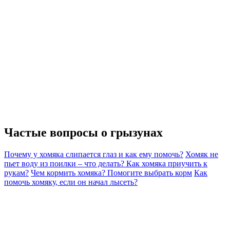
Частые вопросы о
грызунах
Почему у хомяка слипается глаз и как ему помочь?
Хомяк не
пьет воду из поилки – что делать?
Как хомяка приучить к
рукам?
Чем кормить хомяка? Помогите выбрать корм
Как
помочь хомяку, если он начал лысеть?