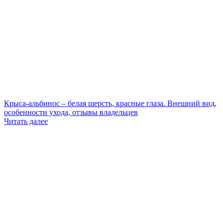
Крыса-альбинос – белая шерсть, красные глаза. Внешний вид,
особенности ухода, отзывы владельцев
Читать далее