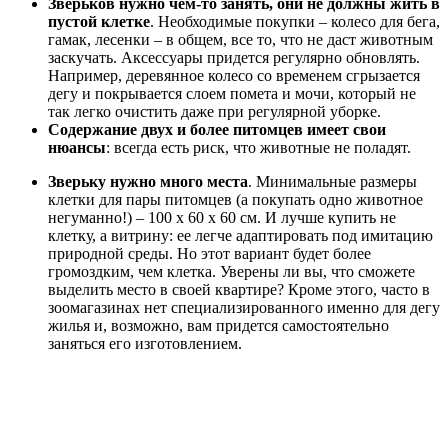
Зверьков нужно чем-то занять, они не должны жить в
пустой клетке
. Необходимые покупки – колесо для бега,
гамак, лесенки – в общем, все то, что не даст животным
заскучать. Аксессуары придется регулярно обновлять.
Например, деревянное колесо со временем сгрызается
дегу и покрывается слоем помета и мочи, который не
так легко очистить даже при регулярной уборке.
Содержание двух и более питомцев имеет свои
нюансы
: всегда есть риск, что животные не поладят.
Зверьку нужно много места
. Минимальные размеры
клетки для пары питомцев (а покупать одно животное
негуманно!) – 100 x 60 x 60 см. И лучше купить не
клетку, а витрину: ее легче адаптировать под имитацию
природной среды. Но этот вариант будет более
громоздким, чем клетка. Уверены ли вы, что сможете
выделить место в своей квартире? Кроме этого, часто в
зоомагазинах нет специализированного именно для дегу
жилья и, возможно, вам придется самостоятельно
заняться его изготовлением.