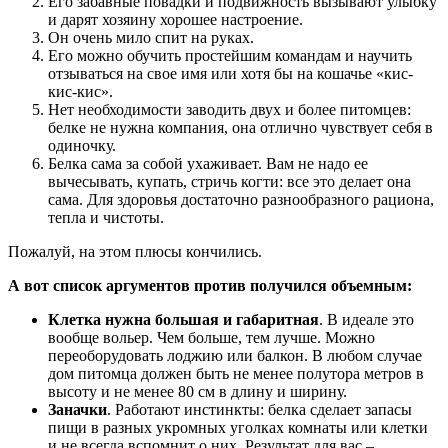
Его забавные повадки и подвижность вызывают улыбку
и дарят хозяину хорошее настроение.
Он очень мило спит на руках.
Его можно обучить простейшим командам и научить
отзываться на свое имя или хотя бы на кошачье «кис-
кис-кис».
Нет необходимости заводить двух и более питомцев:
белке не нужна компания, она отлично чувствует себя в
одиночку.
Белка сама за собой ухаживает. Вам не надо ее
вычесывать, купать, стричь когти: все это делает она
сама. Для здоровья достаточно разнообразного рациона,
тепла и чистоты.
Пожалуй, на этом плюсы кончились.
А вот список аргументов против получился объемным:
Клетка нужна большая и габаритная
. В идеале это
вообще вольер. Чем больше, тем лучше. Можно
переоборудовать лоджию или балкон. В любом случае
дом питомца должен быть не менее полутора метров в
высоту и не менее 80 см в длину и ширину.
Заначки
. Работают инстинкты: белка сделает запасы
пищи в разных укромных уголках комнаты или клетки
и не всегда вспомнит о них. Результат для вас –