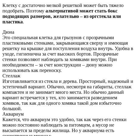
Клетку с достаточно мелкой решеткой может быть тяжело
подобрать. Поэтому
альтернативой может стать бокс
подходящих размеров, желательно – из оргстекла или
пластика
.
Дюна
Это специальная клетка для грызунов с прозрачными
пластиковыми стенками, закрывающаяся сверху и имеющая
решетку на крышке для поступления воздуха внутрь. Удобна в
уходе, гигиенична за счет высоких бортов. Прозрачные
стенки позволяют наблюдать за хомяками внутри. При
необходимости – за счет конструкции – дюну можно
использовать как переноску.
Стеллаж
Изготавливается из стекла и дерева. Просторный, надежный и
эстетичный вариант. Обычно, несмотря на габариты, стеллаж
компактен и не занимает много места. Но обычно данный
вариант встречается у тех, кто занимается разведением
хомяков, так как для одного хомяка такой дом избыточно
большой.
Аквариум
Кажется, что аквариум это удобно, так как через его стенки
можно постоянно наблюдать за питомцем, а мусор не
высыпается за пределы жилища. Но у аквариума есть
существенные минусы: