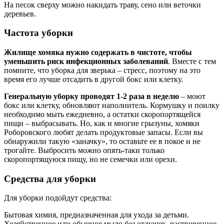
На песок сверху можно накидать траву, сено или веточки
деревьев.
Частота уборки
Жилище хомяка нужно содержать в чистоте, чтобы
уменьшить риск инфекционных заболеваний
. Вместе с тем
помните, что уборка для зверька – стресс, поэтому на это
время его лучше отсадить в другой бокс или клетку.
Генеральную уборку проводят 1-2 раза в неделю
– моют
бокс или клетку, обновляют наполнитель. Кормушку и поилку
необходимо мыть ежедневно, а остатки скоропортящейся
пищи – выбрасывать. Но, как и многие грызуны, хомяки
Роборовского любят делать продуктовые запасы. Если вы
обнаружили такую «заначку», то оставьте ее в покое и не
трогайте. Выбросить можно опять-таки только
скоропортящуюся пищу, но не семечки или орехи.
Средства для уборки
Для уборки подойдут средства:
Бытовая химия, предназначенная для ухода за детьми.
Хозяйственное или обычное мыло без отдушек, растворенное