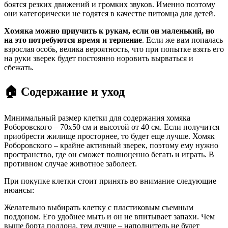
боятся резких движений и громких звуков. Именно поэтому
они категорически не годятся в качестве питомца для детей.
Хомяка можно приучить к рукам, если он маленький, но
на это потребуются время и терпение
. Если же вам попалась
взрослая особь, велика вероятность, что при попытке взять его
на руки зверек будет постоянно норовить вырваться и
сбежать.
🏠 Содержание и уход
Минимальный размер клетки для содержания хомяка
Роборовского – 70х50 см и высотой от 40 см. Если получится
приобрести жилище просторнее, то будет еще лучше. Хомяк
Роборовского – крайне активный зверек, поэтому ему нужно
пространство, где он сможет полноценно бегать и играть. В
противном случае животное заболеет.
При покупке клетки стоит принять во внимание следующие
нюансы:
Желательно выбирать клетку с пластиковым съемным
поддоном. Его удобнее мыть и он не впитывает запахи. Чем
выше борта поддона, тем лучше – наполнитель не будет