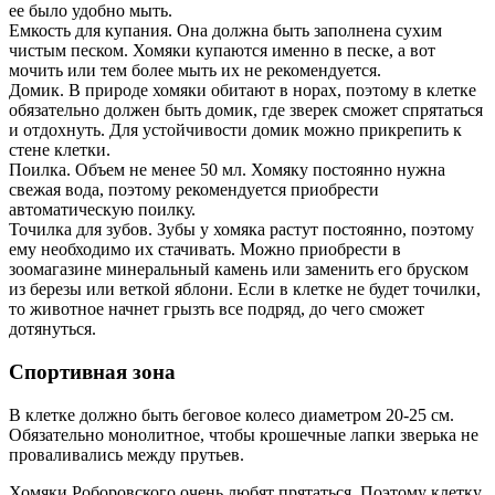
ее было удобно мыть.
Емкость для купания. Она должна быть заполнена сухим
чистым песком. Хомяки купаются именно в песке, а вот
мочить или тем более мыть их не рекомендуется.
Домик. В природе хомяки обитают в норах, поэтому в клетке
обязательно должен быть домик, где зверек сможет спрятаться
и отдохнуть. Для устойчивости домик можно прикрепить к
стене клетки.
Поилка. Объем не менее 50 мл. Хомяку постоянно нужна
свежая вода, поэтому рекомендуется приобрести
автоматическую поилку.
Точилка для зубов. Зубы у хомяка растут постоянно, поэтому
ему необходимо их стачивать. Можно приобрести в
зоомагазине минеральный камень или заменить его бруском
из березы или веткой яблони. Если в клетке не будет точилки,
то животное начнет грызть все подряд, до чего сможет
дотянуться.
Спортивная зона
В клетке должно быть беговое колесо диаметром 20-25 см.
Обязательно монолитное, чтобы крошечные лапки зверька не
проваливались между прутьев.
Хомяки Роборовского очень любят прятаться. Поэтому клетку