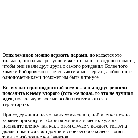
Этих хомяков можно держать парами
, но касается это
только однополых грызунов и желательно – из одного помета,
чтобы они знали друг друга с самого рождения. Более того,
хомяки Роборовского – очень активные зверьки, а общение с
однопометниками поможет им быть в тонусе.
Если у вас один подросший хомяк – и вы вдруг решили
подсадить к нему второго (того же пола), то это не лучшая
идея
, поскольку взрослые особи начнут драться за
территорию.
При содержании нескольких хомяков в одной клетке нужно
заранее прикинуть габариты жилища и место, куда вы
поставите клетку, так как в этом случае у каждого грызуна
должен иметься свой домик и свое беговое колесо – опять-
таки во избежание конфликтов.