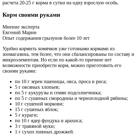
расчета 20-25 г корма в сутки на одну взрослую особь.
Корм своими руками
Мнение эксперта
Евгений Марин
Опыт содержания грызунов более 10 лет
Удобно кормить хомячков уже готовыми кормами из
зоомагазина, тем более, что они сбалансированы по составу и
микроэлементам. Но если по какой-то причине нет
возможности приобрести корм, можно приготовить его
своими руками:
по 10 г зерен пшеницы, овса, проса и риса;
5 г овсяных хлопьев;
по 5 г кукурузы и семян подсолнечника;
по 5 г сушеных смородины и черноплодной рябины;
10 г сушеной моркови;
15 г сушеных яблок;
5 г кураги;
по 10 г ядер фундука и арахиса;
3 г травяной муки;
1 г сухих пивных дрожжей.