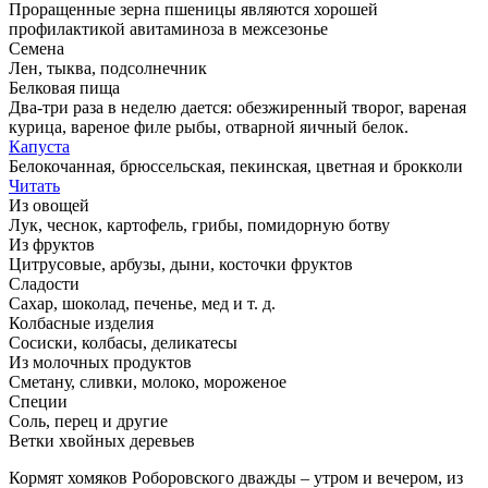
Проращенные зерна пшеницы являются хорошей
профилактикой авитаминоза в межсезонье
Семена
Лен, тыква, подсолнечник
Белковая пища
Два-три раза в неделю дается: обезжиренный творог, вареная
курица, вареное филе рыбы, отварной яичный белок.
Капуста
Белокочанная, брюссельская, пекинская, цветная и брокколи
Читать
Из овощей
Лук, чеснок, картофель, грибы, помидорную ботву
Из фруктов
Цитрусовые, арбузы, дыни, косточки фруктов
Сладости
Сахар, шоколад, печенье, мед и т. д.
Колбасные изделия
Cосиски, колбасы, деликатесы
Из молочных продуктов
Сметану, сливки, молоко, мороженое
Специи
Соль, перец и другие
Ветки хвойных деревьев
Кормят хомяков Роборовского дважды – утром и вечером, из