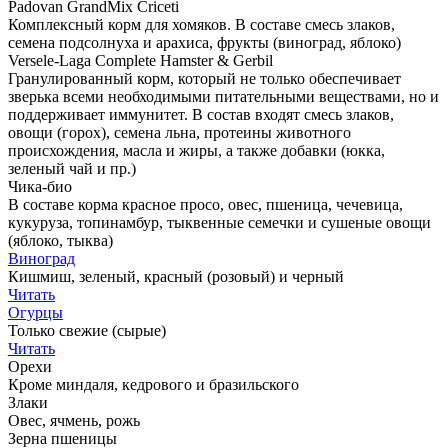
Padovan GrandMix Сriceti
Комплексный корм для хомяков. В составе смесь злаков,
семена подсолнуха и арахиса, фрукты (виноград, яблоко)
Versele-Laga Complete Hamster & Gerbil
Гранулированный корм, который не только обеспечивает
зверька всеми необходимыми питательными веществами, но и
поддерживает иммунитет. В состав входят смесь злаков,
овощи (горох), семена льна, протеины животного
происхождения, масла и жиры, а также добавки (юкка,
зеленый чай и пр.)
Чика-био
В составе корма красное просо, овес, пшеница, чечевица,
кукуруза, топинамбур, тыквенные семечки и сушеные овощи
(яблоко, тыква)
Виноград
Кишмиш, зеленый, красный (розовый) и черный
Читать
Огурцы
Только свежие (сырые)
Читать
Орехи
Кроме миндаля, кедрового и бразильского
Злаки
Овес, ячмень, рожь
Зерна пшеницы