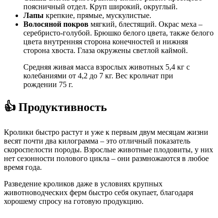
поясничный отдел. Круп широкий, округлый.
Лапы
крепкие, прямые, мускулистые.
Волосяной покров
мягкий, блестящий. Окрас меха –
серебристо-голубой. Брюшко белого цвета, также белого
цвета внутренняя сторона конечностей и нижняя
сторона хвоста. Глаза окружены светлой каймой.
Средняя живая масса взрослых животных 5,4 кг с
колебаниями от 4,2 до 7 кг. Вес крольчат при
рождении 75 г.
👍 Продуктивность
Кролики быстро растут и уже к первым двум месяцам жизни
весят почти два килограмма – это отличный показатель
скороспелости породы. Взрослые животные плодовиты, у них
нет сезонности полового цикла – они размножаются в любое
время года.
Разведение кроликов даже в условиях крупных
животноводческих ферм быстро себя окупает, благодаря
хорошему спросу на готовую продукцию.