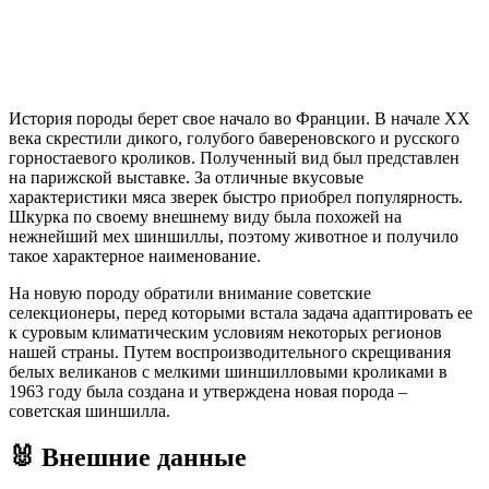
История породы берет свое начало во Франции. В начале XX
века скрестили дикого, голубого бавереновского и русского
горностаевого кроликов. Полученный вид был представлен
на парижской выставке. За отличные вкусовые
характеристики мяса зверек быстро приобрел популярность.
Шкурка по своему внешнему виду была похожей на
нежнейший мех шиншиллы, поэтому животное и получило
такое характерное наименование.
На новую породу обратили внимание советские
селекционеры, перед которыми встала задача адаптировать ее
к суровым климатическим условиям некоторых регионов
нашей страны. Путем воспроизводительного скрещивания
белых великанов с мелкими шиншилловыми кроликами в
1963 году была создана и утверждена новая порода –
советская шиншилла.
🐰 Внешние данные