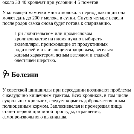
около 30-40 крольчат при условии 4-5 пометов.
У кормящей мамочки много молока: в период лактации она
может дать до 200 г молока в сутки. Спустя четыре недели
после родов самка снова будет готова к спариванию.
При любительском или промысловом
кролиководстве на племя нужно выбирать
экземпляры, происходящие от продуктивных
родителей и отличающиеся здоровьем, веселым
живым характером, ясным взглядом и гладкой
блестящей шерстью.
🩺 Болезни
У советской шиншиллы при переедании возникают проблемы
с желудочно-кишечным трактом. Всех кроликов, в том числе
сукрольных крольчих, следует кормить доброкачественным
полноценным кормом. Заплесневелая и промерзшая пища
станет первой причиной простуды, отравления,
самопроизвольного выкидыша.