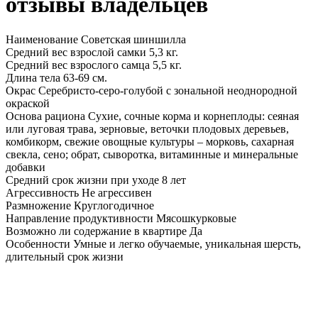
отзывы владельцев
Наименование
Советская шиншилла
Средний вес взрослой самки
5,3 кг.
Средний вес взрослого самца
5,5 кг.
Длина тела
63-69 см.
Окрас
Серебристо-серо-голубой с зональной неоднородной
окраской
Основа рациона
Сухие, сочные корма и корнеплоды: сеяная
или луговая трава, зерновые, веточки плодовых деревьев,
комбикорм, свежие овощные культуры – морковь, сахарная
свекла, сено; обрат, сыворотка, витаминные и минеральные
добавки
Средний срок жизни при уходе
8 лет
Агрессивность
Не агрессивен
Размножение
Круглогодичное
Направление продуктивности
Мясошкурковые
Возможно ли содержание в квартире
Да
Особенности
Умные и легко обучаемые, уникальная шерсть,
длительный срок жизни