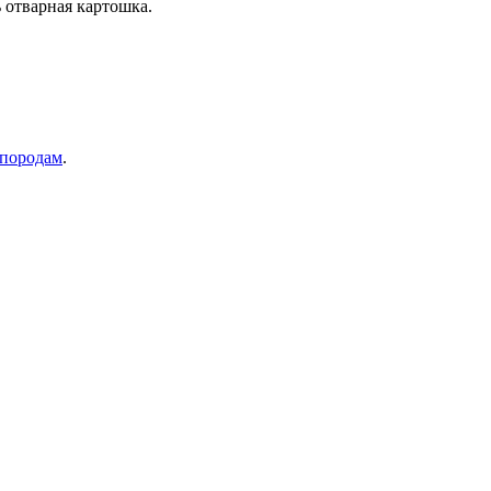
ь отварная картошка.
 породам
.