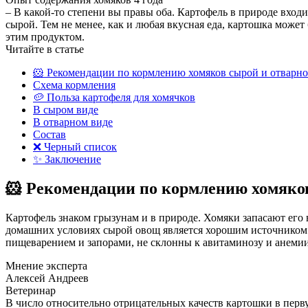
– В какой-то степени вы правы оба. Картофель в природе вход
сырой. Тем не менее, как и любая вкусная еда, картошка може
этим продуктом.
Читайте в статье
🐹 Рекомендации по кормлению хомяков сырой и отварн
Схема кормления
🥔 Польза картофеля для хомячков
В сыром виде
В отварном виде
Состав
❌ Черный список
✨ Заключение
🐹 Рекомендации по кормлению хомяко
Картофель знаком грызунам и в природе. Хомяки запасают его 
домашних условиях сырой овощ является хорошим источником 
пищеварением и запорами, не склонны к авитаминозу и анемии
Мнение эксперта
Алексей Андреев
Ветеринар
В число относительно отрицательных качеств картошки в перв