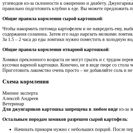
углеводов из-за склонности к ожирению и диабету. Джунгарик
правильно подготовить клубни к еде. Вы можете предложить п
Общие правила кормления сырой картошкой
:
Чтобы накормить питомца картофелем и не навредить ему, выби
содержания соланина. Затем его надо нарезать мелкими ломтик
За 1.5 – 2 часа до еды ломтики нужно поместить в холодную в
Общие правила кормления отварной картошкой
:
Хомяки преклонного возраста не могут грызть и с трудом пере
кусочки вареной картошки. Конечно, не в виде пюре со стола 
Приготовить лакомство очень просто – не добавляйте соль и н
Схема кормления
Мнение эксперта
Алексей Андреев
Ветеринар
Для джунгариков картошка запрещена в любом виде
из-за 
Остальным породам хомяков разрешен сырой картофель
:
Начинать прикорм нужно с небольших порций. После перв