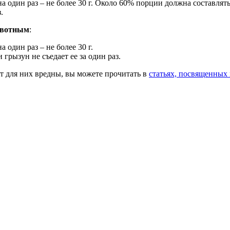
на один раз – не более 30 г. Около 60% порции должна составлят
.
ивотным
:
 один раз – не более 30 г.
грызун не съедает ее за один раз.
ут для них вредны, вы можете прочитать в
статьях, посвященных