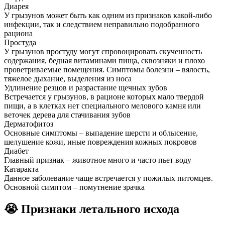
Диарея
У грызунов может быть как одним из признаков какой-либо
инфекции, так и следствием неправильно подобранного
рациона
Простуда
У грызунов простуду могут спровоцировать скученность
содержания, бедная витаминами пища, сквозняки и плохо
проветриваемые помещения. Симптомы болезни – вялость,
тяжелое дыхание, выделения из носа
Удлинение резцов и разрастание щечных зубов
Встречается у грызунов, в рационе которых мало твердой
пищи, а в клетках нет специального мелового камня или
веточек дерева для стачивания зубов
Дерматофитоз
Основные симптомы – выпадение шерсти и облысение,
шелушение кожи, иные повреждения кожных покровов
Диабет
Главный признак – животное много и часто пьет воду
Катаракта
Данное заболевание чаще встречается у пожилых питомцев.
Основной симптом – помутнение зрачка
😭 Признаки летального исхода