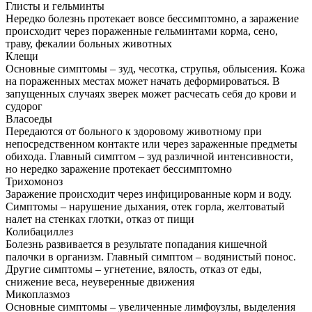
Глисты и гельминты
Нередко болезнь протекает вовсе бессимптомно, а заражение
происходит через пораженные гельминтами корма, сено,
траву, фекалии больных животных
Клещи
Основные симптомы – зуд, чесотка, струпья, облысения. Кожа
на пораженных местах может начать деформироваться. В
запущенных случаях зверек может расчесать себя до крови и
судорог
Власоеды
Передаются от больного к здоровому животному при
непосредственном контакте или через зараженные предметы
обихода. Главный симптом – зуд различной интенсивности,
но нередко заражение протекает бессимптомно
Трихомоноз
Заражение происходит через инфицированные корм и воду.
Симптомы – нарушение дыхания, отек горла, желтоватый
налет на стенках глотки, отказ от пищи
Колибациллез
Болезнь развивается в результате попадания кишечной
палочки в организм. Главный симптом – водянистый понос.
Другие симптомы – угнетение, вялость, отказ от еды,
снижение веса, неуверенные движения
Микоплазмоз
Основные симптомы – увеличенные лимфоузлы, выделения