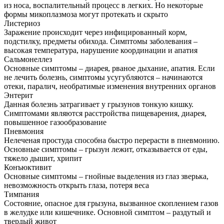
из носа, воспалительный процесс в легких. Но некоторые
формы микоплазмоза могут протекать и скрыто
Листериоз
Заражение происходит через инфицированный корм,
подстилку, предметы обихода. Симптомы заболевания –
высокая температура, нарушение координации и апатия
Сальмонеллез
Основные симптомы – диарея, рваное дыхание, апатия. Если
не лечить болезнь, симптомы усугубляются – начинаются
отеки, паралич, необратимые изменения внутренних органов
Энтерит
Данная болезнь затрагивает у грызунов тонкую кишку.
Симптомами являются расстройства пищеварения, диарея,
повышенное газообразование
Пневмония
Нелеченая простуда способна быстро перерасти в пневмонию.
Основные симптомы – грызун лежит, отказывается от еды,
тяжело дышит, хрипит
Конъюктивит
Основные симптомы – гнойные выделения из глаз зверька,
невозможность открыть глаза, потеря веса
Тимпания
Состояние, опасное для грызуна, вызванное скоплением газов
в желудке или кишечнике. Основной симптом – раздутый и
твердый живот