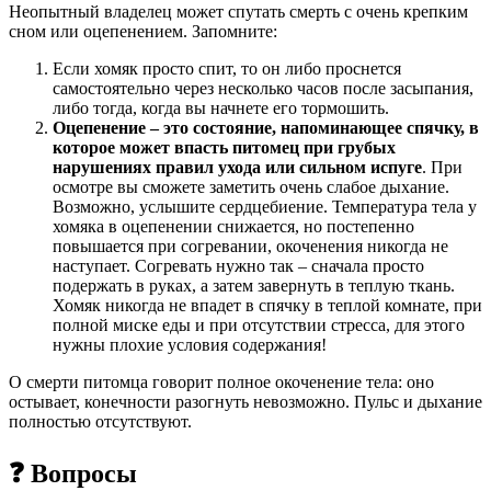
Неопытный владелец может спутать смерть с очень крепким
сном или оцепенением. Запомните:
Если хомяк просто спит, то он либо проснется
самостоятельно через несколько часов после засыпания,
либо тогда, когда вы начнете его тормошить.
Оцепенение – это состояние, напоминающее спячку, в
которое может впасть питомец при грубых
нарушениях правил ухода или сильном испуге
. При
осмотре вы сможете заметить очень слабое дыхание.
Возможно, услышите сердцебиение. Температура тела у
хомяка в оцепенении снижается, но постепенно
повышается при согревании, окоченения никогда не
наступает. Согревать нужно так – сначала просто
подержать в руках, а затем завернуть в теплую ткань.
Хомяк никогда не впадет в спячку в теплой комнате, при
полной миске еды и при отсутствии стресса, для этого
нужны плохие условия содержания!
О смерти питомца говорит полное окоченение тела: оно
остывает, конечности разогнуть невозможно. Пульс и дыхание
полностью отсутствуют.
❓ Вопросы