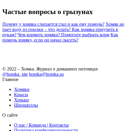
Частые вопросы о
грызунах
Почему у хомяка слипается глаз и как ему помочь?
Хомяк не
пьет воду из поилки – что делать?
Как хомяка приучить к
рукам?
Чем кормить хомяка? Помогите выбрать корм
Как
помочь хомяку, если он начал лысеть?
© 2022 – Хомка. Журнал о домашних питомцах
@homka_site
homka@homka.su
Главное
Хомяки
Крысы
Хорьки
Шиншиллы
О сайте
О нас | Команда | Контакты
Политика конфиденциальности