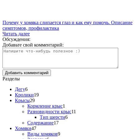
Почему у хомяка слипается глаз и как ему помочь. Описание
симптомов, профилактика
Читать далее
Обсуждения:
Добавьте свой комментарий:
Разделы
Дегу
6
Кролики
19
Крысы
29
Кормление крыс
1
Разновидности крыс
11
Тип шерсти
6
Содержание
17
Хомяки
47
Виды хомяков
9