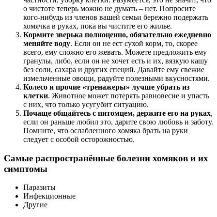
о чистоте теперь можно не думать – нет. Попросите
кого-нибудь из членов вашей семьи бережно подержать
хомячка в руках, пока вы чистите его жилье.
Кормите зверька полноценно, обязательно ежедневно
меняйте воду
. Если он не ест сухой корм, то, скорее
всего, ему сложно его жевать. Можете предложить ему
гранулы, либо, если он не хочет есть и их, вязкую кашу
без соли, сахара и других специй. Давайте ему свежие
измельченные овощи, радуйте полезными вкусностями.
Колесо и прочие «тренажеры» лучше убрать из
клетки
. Животное может потерять равновесие и упасть
с них, что только усугубит ситуацию.
Почаще общайтесь с питомцем, держите его на руках
,
если он раньше любил это, дарите свою любовь и заботу.
Помните, что ослабленного хомяка брать на руки
следует с особой осторожностью.
Самые распространённые болезни хомяков и их
симптомы
Паразиты
Инфекционные
Другие