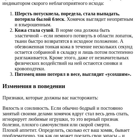
индикатором скорого неблагоприятного исхода:
Шерсть потускнела, поредела, стала выпадать,
потеряла былой блеск
. Хомячок выглядит неопрятным
и взъерошенным.
Кожа стала сухой
. В норме она должна быть
эластичной – если немного потянуть в области лопаток,
ткани быстро возвратятся в исходное положение. А
обезвоженная тонкая кожа в течение нескольких секунд
остается собранной в складку и лишь потом постепенно
разглаживается. Кроме этого, даже от незначительных
физических воздействий на ней остаются синяки и
кровоподтеки.
Питомец явно потерял в весе, выглядит «усохшим».
Изменения в поведении
Признаки, которые должны вас насторожить:
Вялость и сонливость. Если обычно бодрый и постоянно
занятый своими делами хомячок вдруг стал весь день спать,
игнорирует любимые игрушки, то это верный признак
болезни, плохого самочувствия или скорой смерти.
Плохой аппетит. Определить, сколько ест ваш хомяк, бывает
проблематично, так как он может поедать свои запасы – и