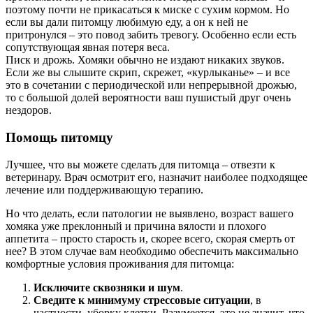
поэтому почти не прикасаться к миске с сухим кормом. Но
если вы дали питомцу любимую еду, а он к ней не
притронулся – это повод забить тревогу. Особенно если есть
сопутствующая явная потеря веса.
Писк и дрожь. Хомяки обычно не издают никаких звуков.
Если же вы слышите скрип, скрежет, «курлыканье» – и все
это в сочетании с периодической или непрерывной дрожью,
то с большой долей вероятности ваш пушистый друг очень
нездоров.
Помощь питомцу
Лучшее, что вы можете сделать для питомца – отвезти к
ветеринару. Врач осмотрит его, назначит наиболее подходящее
лечение или поддерживающую терапию.
Но что делать, если патологии не выявлено, возраст вашего
хомяка уже преклонный и причина вялости и плохого
аппетита – просто старость и, скорее всего, скорая смерть от
нее? В этом случае вам необходимо обеспечить максимально
комфортные условия проживания для питомца:
Исключите сквозняки и шум
.
Сведите к минимуму стрессовые ситуации
, в
частности, уборку клетки. Разумеется, это не значит, что